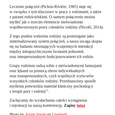
Leczenie połączeń (Pichon-Rivière, 1985) staje się
w związku z tym kluczowe w pracy z rodzinami, a także
z parami rodzicielskimi. O samym połączeniu można
myśleć jak o trzecim elemencie nieświadomie
współtworzonym przez członków rodziny (Nicolò, 2014).
Z tego punktu widzenia rodziny są postrzegane jako
zinternalizowany system połączeń, a nasza uwaga skupia
się na badaniu nieustających wzajemnych interakcji
między intrapsychicznymi światami jednostek
oraz interpersonalnym funkcjonowaniem ich rodzin.
Grupy rodzinne radzą sobie z nieświadomymi fantazjami
oraz lękami za pomocą obron indywidualnych
oraz transpersonalnych, czyli wspólnych wytworów
wszystkich członków rodziny. Przedstawiony sposób
myślenia potwierdza materiał kliniczny pochodzący
z terapii pary i rodziny”.
Zachęcamy do wysłuchania całości wystąpienia
i rejestracji na naszą konferencję.
Zapisy
tutaj
Photo by
Annie Spratt
on
Unsplash