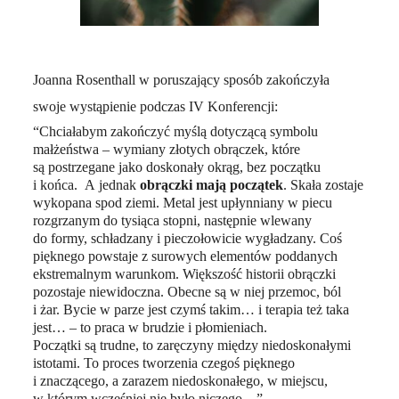
Joanna Rosenthall w poruszający sposób zakończyła
swoje wystąpienie podczas IV Konferencji:
“Chciałabym zakończyć myślą dotyczącą symbolu
małżeństwa – wymiany złotych obrączek, które
są postrzegane jako doskonały okrąg, bez początku
i końca.
A jednak
obrączki mają początek
. Skała zostaje
wykopana spod ziemi. Metal jest upłynniany w piecu
rozgrzanym do tysiąca stopni, następnie wlewany
do formy, schładzany i pieczołowicie wygładzany. Coś
pięknego powstaje z surowych elementów poddanych
ekstremalnym warunkom.
Większość historii obrączki
pozostaje niewidoczna. Obecne są w niej przemoc, ból
i żar. Bycie w parze jest czymś takim… i terapia też taka
jest… – to praca w brudzie i płomieniach.
Początki są trudne, to zaręczyny między niedoskonałymi
istotami. To proces tworzenia czegoś pięknego
i znaczącego, a zarazem niedoskonałego, w miejscu,
w którym wcześniej nie było niczego…”