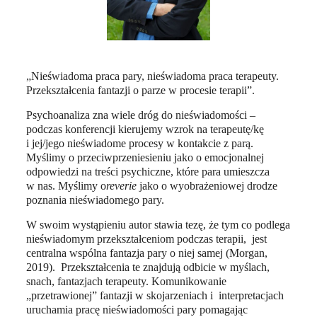
„Nieświadoma praca pary, nieświadoma praca terapeuty.
Przekształcenia fantazji o parze w procesie terapii”.
Psychoanaliza zna wiele dróg do nieświadomości –
podczas konferencji kierujemy wzrok na terapeutę/kę
i jej/jego nieświadome procesy w kontakcie z parą.
Myślimy o przeciwprzeniesieniu jako o emocjonalnej
odpowiedzi na treści psychiczne, które para umieszcza
w nas. Myślimy o
reverie
jako o wyobrażeniowej drodze
poznania nieświadomego pary.
W swoim wystąpieniu autor stawia tezę, że tym co podlega
nieświadomym przekształceniom podczas terapii, jest
centralna wspólna fantazja pary o niej samej (Morgan,
2019). Przekształcenia te znajdują odbicie w myślach,
snach, fantazjach terapeuty. Komunikowanie
„przetrawionej” fantazji w skojarzeniach i interpretacjach
uruchamia pracę nieświadomości pary pomagając