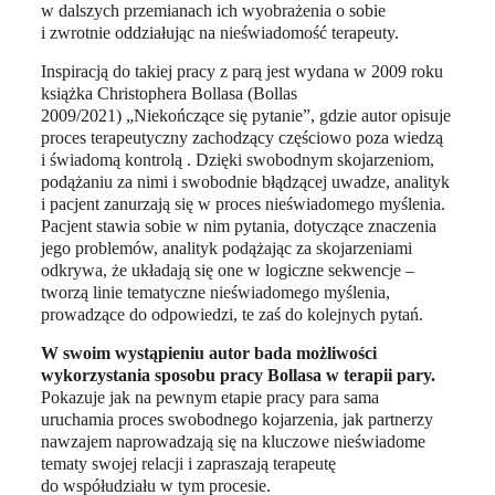
w dalszych przemianach ich wyobrażenia o sobie
i zwrotnie oddziałując na nieświadomość terapeuty.
Inspiracją do takiej pracy z parą jest wydana w 2009 roku
książka Christophera Bollasa (Bollas
2009/2021) „Niekończące się pytanie”, gdzie autor opisuje
proces terapeutyczny zachodzący częściowo poza wiedzą
i świadomą kontrolą . Dzięki swobodnym skojarzeniom,
podążaniu za nimi i swobodnie błądzącej uwadze, analityk
i pacjent zanurzają się w proces nieświadomego myślenia.
Pacjent stawia sobie w nim pytania, dotyczące znaczenia
jego problemów, analityk podążając za skojarzeniami
odkrywa, że układają się one w logiczne sekwencje –
tworzą linie tematyczne nieświadomego myślenia,
prowadzące do odpowiedzi, te zaś do kolejnych pytań.
W swoim wystąpieniu autor bada możliwości
wykorzystania sposobu pracy Bollasa w terapii pary.
Pokazuje jak na pewnym etapie pracy para sama
uruchamia proces swobodnego kojarzenia, jak partnerzy
nawzajem naprowadzają się na kluczowe nieświadome
tematy swojej relacji i zapraszają terapeutę
do współudziału w tym procesie.