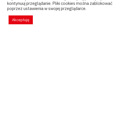
kontynuuj przeglądanie. Pliki cookies można zablokować
poprzez ustawienia w swojej przeglądarce.
Akceptuję
Pytania?
kontakt@psychoanalizapary.pl
Faktury?
faktury@ptpp.pl