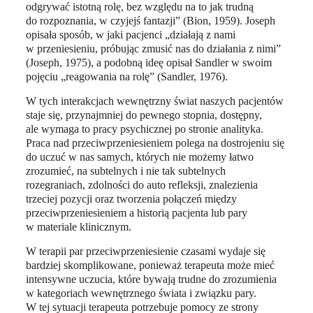
odgrywać istotną rolę, bez względu na to jak trudną
do rozpoznania, w czyjejś fantazji” (Bion, 1959). Joseph
opisała sposób, w jaki pacjenci „działają z nami
w przeniesieniu, próbując zmusić nas do działania z nimi”
(Joseph, 1975), a podobną ideę opisał Sandler w swoim
pojęciu „reagowania na rolę” (Sandler, 1976).
W tych interakcjach wewnętrzny świat naszych pacjentów
staje się, przynajmniej do pewnego stopnia, dostępny,
ale wymaga to pracy psychicznej po stronie analityka.
Praca nad przeciwprzeniesieniem polega na dostrojeniu się
do uczuć w nas samych, których nie możemy łatwo
zrozumieć, na subtelnych i nie tak subtelnych
rozegraniach, zdolności do auto refleksji, znalezienia
trzeciej pozycji oraz tworzenia połączeń między
przeciwprzeniesieniem a historią pacjenta lub pary
w materiale klinicznym.
W terapii par przeciwprzeniesienie czasami wydaje się
bardziej skomplikowane, ponieważ terapeuta może mieć
intensywne uczucia, które bywają trudne do zrozumienia
w kategoriach wewnętrznego świata i związku pary.
W tej sytuacji terapeuta potrzebuje pomocy ze strony