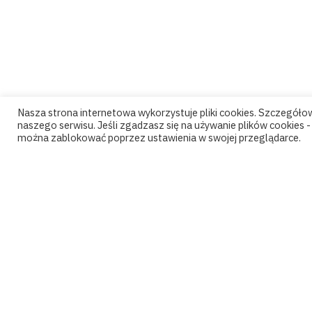
Nasza strona internetowa wykorzystuje pliki cookies. Szczegół
naszego serwisu. Jeśli zgadzasz się na używanie plików cookies - k
można zablokować poprzez ustawienia w swojej przeglądarce.
Pytania?
kontakt@psychoanalizapary.pl