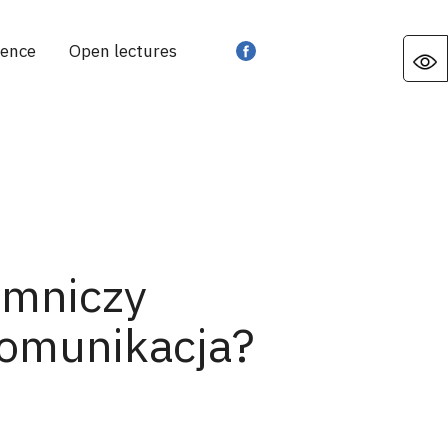
rence
Open lectures
emniczy
komunikacja?