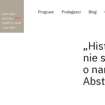
Program
Prelegenci
Blog
„His
nie 
o na
Abst