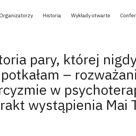
Organizatorzy
Historia
Wykłady otwarte
Confe
toria pary, której nigd
spotkałam – rozważan
rcyzmie w psychoterapi
rakt wystąpienia Mai 