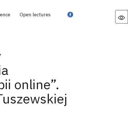
rence
Open lectures
y
ia
i online”.
Tuszewskiej