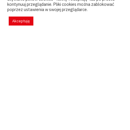
kontynuuj przeglądanie. Pliki cookies można zablokować
poprzez ustawienia w swojej przeglądarce.
Akceptuję
Pytania?
kontakt@psychoanalizapary.pl
Faktury?
faktury@ptpp.pl