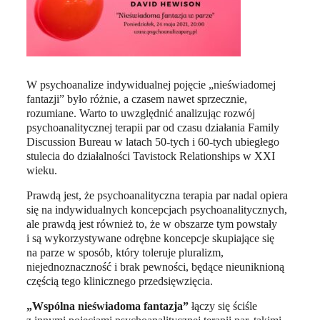
W psychoanalize indywidualnej pojęcie „nieświadomej
fantazji” było różnie, a czasem nawet sprzecznie,
rozumiane. Warto to uwzględnić analizując rozwój
psychoanalitycznej terapii par od czasu działania Family
Discussion Bureau w latach 50-tych i 60-tych ubiegłego
stulecia do działalności Tavistock Relationships w XXI
wieku.
Prawdą jest, że psychoanalityczna terapia par nadal opiera
się na indywidualnych koncepcjach psychoanalitycznych,
ale prawdą jest również to, że w obszarze tym powstały
i są wykorzystywane odrębne koncepcje skupiające się
na parze w sposób, który toleruje pluralizm,
niejednoznaczność i brak pewności, będące nieuniknioną
częścią tego klinicznego przedsięwzięcia.
„Wspólna nieświadoma fantazja”
łączy się ściśle