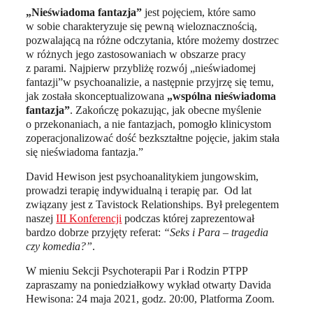
„Nieświadoma fantazja”
jest pojęciem, które samo
w sobie charakteryzuje się pewną wieloznacznością,
pozwalającą na różne odczytania, które możemy dostrzec
w różnych jego zastosowaniach w obszarze pracy
z parami. Najpierw przybliżę rozwój „nieświadomej
fantazji”w psychoanalizie, a następnie przyjrzę się temu,
jak została skonceptualizowana
„wspólna nieświadoma
fantazja”
. Zakończę pokazując, jak obecne myślenie
o przekonaniach, a nie fantazjach, pomogło klinicystom
zoperacjonalizować dość bezkształtne pojęcie, jakim stała
się nieświadoma fantazja.”
David Hewison jest psychoanalitykiem jungowskim,
prowadzi terapię indywidualną i terapię par. Od lat
związany jest z Tavistock Relationships. Był prelegentem
naszej
III Konferencji
podczas której zaprezentował
bardzo dobrze przyjęty referat:
“Seks i Para – tragedia
czy komedia?”
.
W mieniu Sekcji Psychoterapii Par i Rodzin PTPP
zapraszamy na poniedziałkowy wykład otwarty Davida
Hewisona: 24 maja 2021, godz. 20:00, Platforma Zoom.