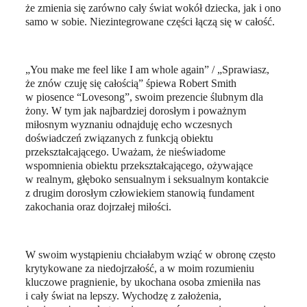
że zmienia się zarówno cały świat wokół dziecka, jak i ono
samo w sobie. Niezintegrowane części łączą się w całość.
„You make me feel like I am whole again” / „Sprawiasz,
że znów czuję się całością” śpiewa Robert Smith
w piosence “Lovesong”, swoim prezencie ślubnym dla
żony. W tym jak najbardziej dorosłym i poważnym
miłosnym wyznaniu odnajduję echo wczesnych
doświadczeń związanych z funkcją obiektu
przekształcającego. Uważam, że nieświadome
wspomnienia obiektu przekształcającego, ożywające
w realnym, głęboko sensualnym i seksualnym kontakcie
z drugim dorosłym człowiekiem stanowią fundament
zakochania oraz dojrzałej miłości.
W swoim wystąpieniu chciałabym wziąć w obronę często
krytykowane za niedojrzałość, a w moim rozumieniu
kluczowe pragnienie, by ukochana osoba zmieniła nas
i cały świat na lepszy. Wychodzę z założenia,