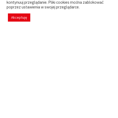
kontynuuj przeglądanie. Pliki cookies można zablokować
poprzez ustawienia w swojej przeglądarce.
Akceptuję
Pytania?
kontakt@psychoanalizapary.pl
Faktury?
faktury@ptpp.pl